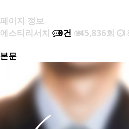
학술지, 논문자료 검색 사
페이지 정보
에스티리서치
0건
45,836회
18
본문