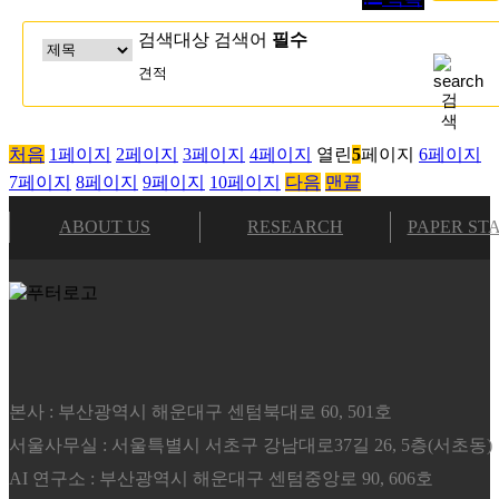
검색대상
검색어
필수
검
색
처음
1
페이지
2
페이지
3
페이지
4
페이지
열린
5
페이지
6
페이지
7
페이지
8
페이지
9
페이지
10
페이지
다음
맨끝
ABOUT US
RESEARCH
PAPER STA
본사 : 부산광역시 해운대구 센텀북대로 60, 501호
서울사무실 : 서울특별시 서초구 강남대로37길 26, 5층(서초동)
AI 연구소 : 부산광역시 해운대구 센텀중앙로 90, 606호