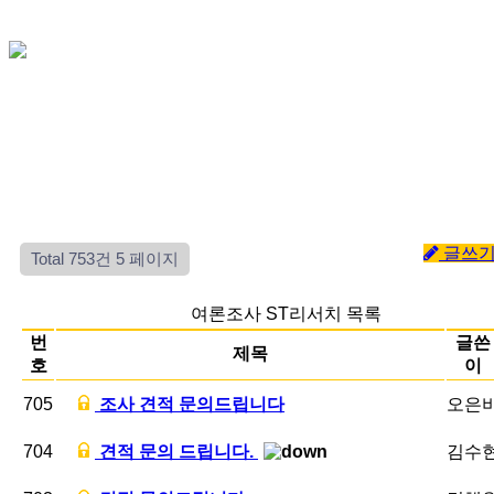
글쓰
Total 753건
5 페이지
여론조사 ST리서치 목록
번
글쓴
제목
호
이
705
조사
견적
문의드립니다
오은
704
견적
문의 드립니다.
김수