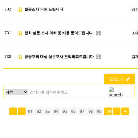
732
설문조사 의뢰 드립니다
김
731
전화 설문 조사 의뢰 및 비용 문의드립니다.
조
730
공공조직 대상 설문조사 견적의뢰드립니다
김
글쓰기
91
92
93
94
95
96
97
98
99
100