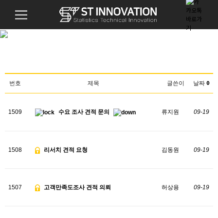
번호
제목
글쓴이
날짜
1509
수요 조사 견적 문의
류지원
09-19
1508
리서치 견적 요청
김동원
09-19
1507
고객만족도조사 견적 의뢰
허상용
09-19