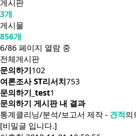
게시판
3개
게시물
856개
6/86 페이지 열람 중
전체게시판
문의하기
102
여론조사 ST리서치
753
문의하기_test
1
문의하기 게시판 내 결과
통계클리닝/분석/보고서 제작 -
견적
의
[비밀글 입니다.]