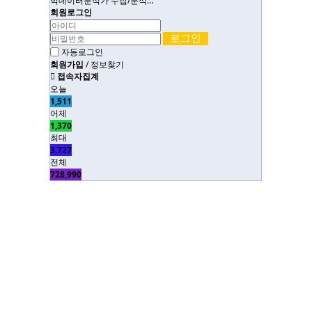
빅데이터분석가 수집/분석…
회원로그인
자동로그인
회원가입
/
정보찾기
접속자집계
오늘
1,511
어제
1,370
최대
3,727
전체
728,990