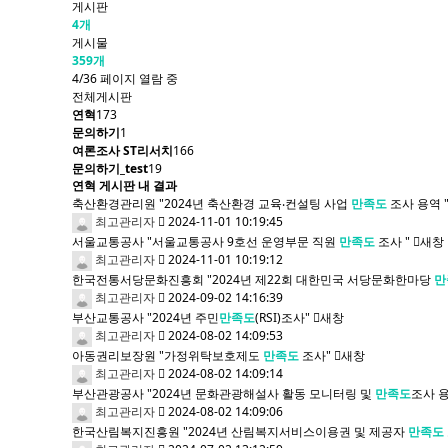
게시판
4개
게시물
359개
4/36 페이지 열람 중
전체게시판
연혁
173
문의하기
1
여론조사 ST리서치
166
문의하기_test
19
연혁 게시판 내 결과
축산환경관리원 "2024년 축산환경 교육‧컨설팅 사업
만족도
조사 용역 
최고관리자
2024-11-01 10:19:45
서울교통공사 "서울교통공사 9호선 운영부문 직원
만족도
조사 "
새창
최고관리자
2024-11-01 10:19:12
한국전통서당문화진흥회 "2024년 제22회 대한민국 서당문화한마당
만
최고관리자
2024-09-02 14:16:39
부산교통공사 "2024년 주민
만족도
(RSI)조사"
새창
최고관리자
2024-08-02 14:09:53
아동권리보장원 "가정위탁보호제도
만족도
조사"
새창
최고관리자
2024-08-02 14:09:14
부산관광공사 "2024년 문화관광해설사 활동 모니터링 및
만족도
조사 
최고관리자
2024-08-02 14:09:06
한국산림복지진흥원 "2024년 산림복지서비스이용권 및 제공자
만족도