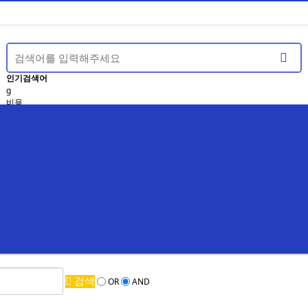
인기검색어
g
비용
견적
논문
만족도
SH
조사
검색
OR
AND